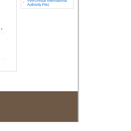
VIAF(Virtual International
。
Authority File)
*