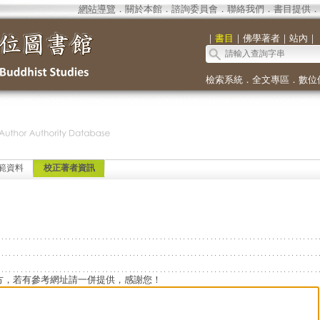
網站導覽
．
關於本館
．
諮詢委員會
．
聯絡我們
．
書目提供
．
｜
書目
｜
佛學著者
｜
站內
｜
檢索系統
．
全文專區
．
數位
範資料
校正著者資訊
方，若有參考網址請一併提供，感謝您！