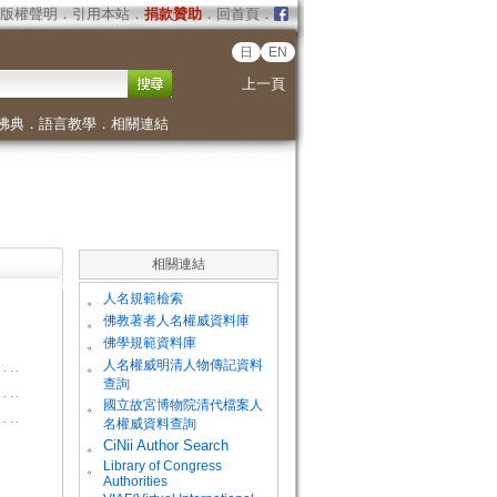
版權聲明
．
引用本站
．
捐款贊助
．
回首頁
．
日
EN
上一頁
佛典
．
語言教學
．
相關連結
相關連結
。
人名規範檢索
。
佛教著者人名權威資料庫
。
佛學規範資料庫
。
人名權威明清人物傳記資料
查詢
。
國立故宮博物院清代檔案人
名權威資料查詢
。
CiNii Author Search
Library of Congress
。
Authorities