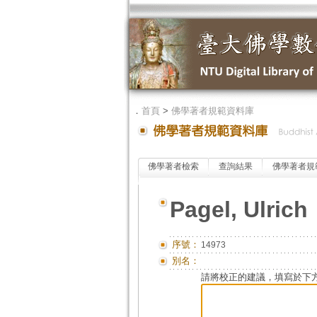
．
首頁
>
佛學著者規範資料庫
佛學著者檢索
查詢結果
佛學著者規
Pagel, Ulrich
序號：
14973
別名：
請將校正的建議，填寫於下