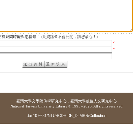
有疑問時能與您聯繫！ (此資訊並不會公開，請您放心！)
*
*
臺灣大學
文學院佛學研究中心
．
臺灣大學數位人文研究中心
National Taiwan University Library © 1995 - 2026. All rights reserved
doi:10.6681/NTURCDH.DB_DLMBS/Collection