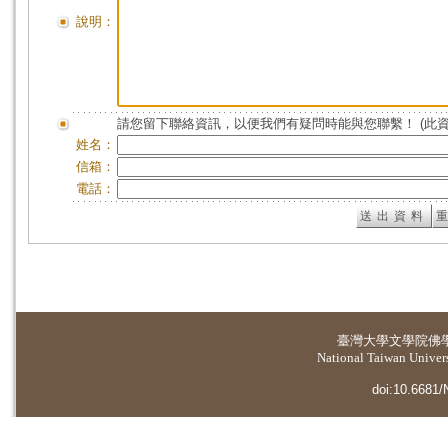
說明：
請您留下聯絡資訊，以便我們有疑問時能與您聯繫！ (此
姓名：
信箱：
電話：
臺灣大學
文學院佛
National Taiwan Universi
doi:10.6681