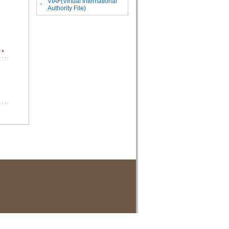
VIAF(Virtual International
。
Authority File)
*