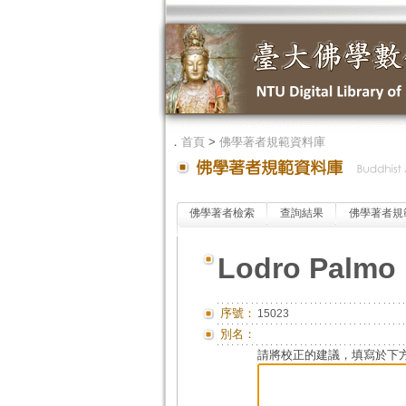
．
首頁
>
佛學著者規範資料庫
佛學著者檢索
查詢結果
佛學著者規
Lodro Palmo
序號：
15023
別名：
請將校正的建議，填寫於下