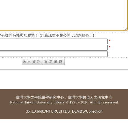
有疑問時能與您聯繫！ (此資訊並不會公開，請您放心！)
*
*
臺灣大學
文學院佛學研究中心
．
臺灣大學數位人文研究中心
National Taiwan University Library © 1995 - 2026. All rights reserved
doi:10.6681/NTURCDH.DB_DLMBS/Collection