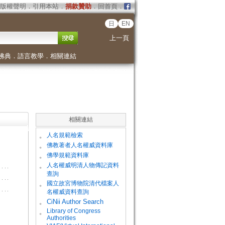
版權聲明
．
引用本站
．
捐款贊助
．
回首頁
．
日
EN
上一頁
佛典
．
語言教學
．
相關連結
相關連結
。
人名規範檢索
。
佛教著者人名權威資料庫
。
佛學規範資料庫
。
人名權威明清人物傳記資料
查詢
。
國立故宮博物院清代檔案人
名權威資料查詢
。
CiNii Author Search
Library of Congress
。
Authorities