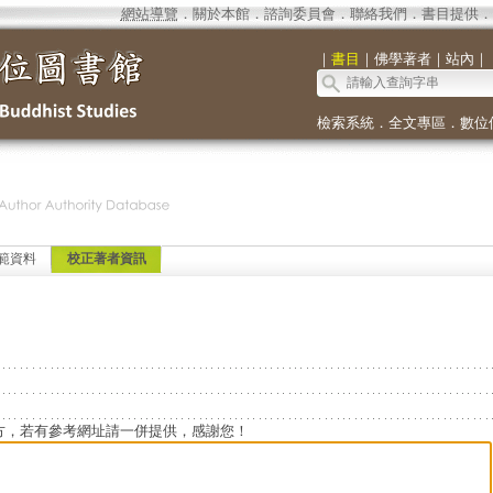
網站導覽
．
關於本館
．
諮詢委員會
．
聯絡我們
．
書目提供
．
｜
書目
｜
佛學著者
｜
站內
｜
檢索系統
．
全文專區
．
數位
範資料
校正著者資訊
方，若有參考網址請一併提供，感謝您！