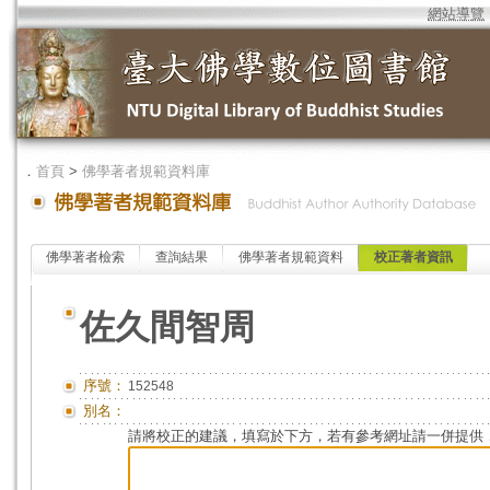
網站導覽
．
首頁
>
佛學著者規範資料庫
佛學著者檢索
查詢結果
佛學著者規範資料
校正著者資訊
佐久間智周
序號：
152548
別名：
請將校正的建議，填寫於下方，若有參考網址請一併提供