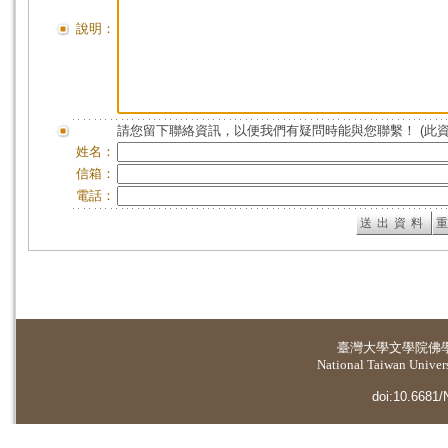
說明：
請您留下聯絡資訊，以便我們有疑問時能與您聯繫！ (此
姓名：
信箱：
電話：
臺灣大學
文學院佛
National Taiwan Universi
doi:10.6681