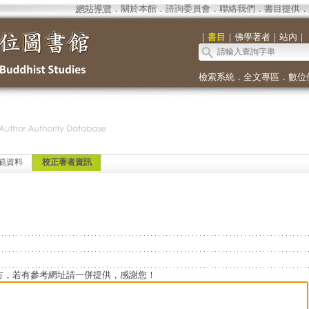
網站導覽
．
關於本館
．
諮詢委員會
．
聯絡我們
．
書目提供
．
｜
書目
｜
佛學著者
｜
站內
｜
檢索系統
．
全文專區
．
數位
範資料
校正著者資訊
方，若有參考網址請一併提供，感謝您！