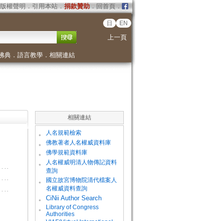
版權聲明
．
引用本站
．
捐款贊助
．
回首頁
．
日
EN
上一頁
佛典
．
語言教學
．
相關連結
相關連結
。
人名規範檢索
。
佛教著者人名權威資料庫
。
佛學規範資料庫
。
人名權威明清人物傳記資料
查詢
。
國立故宮博物院清代檔案人
名權威資料查詢
。
CiNii Author Search
Library of Congress
。
Authorities