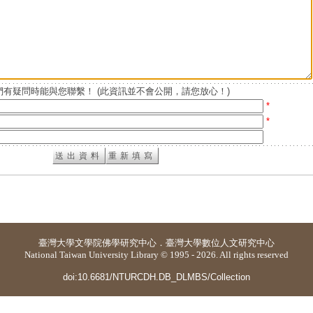
有疑問時能與您聯繫！ (此資訊並不會公開，請您放心！)
*
*
臺灣大學
文學院佛學研究中心
．
臺灣大學數位人文研究中心
National Taiwan University Library © 1995 - 2026. All rights reserved
doi:10.6681/NTURCDH.DB_DLMBS/Collection