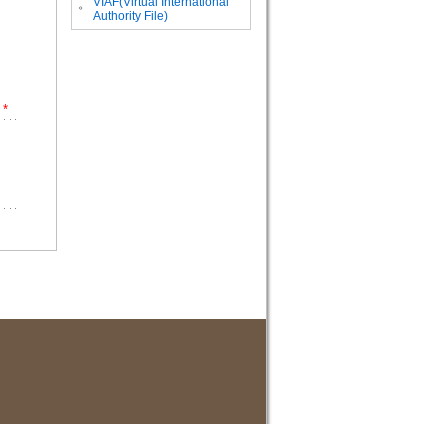
VIAF(Virtual International
。
Authority File)
*