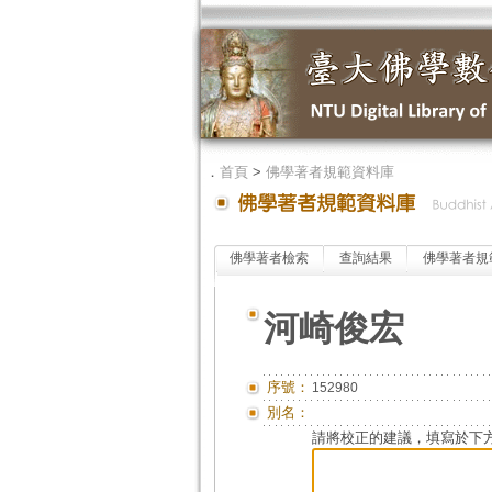
．
首頁
>
佛學著者規範資料庫
佛學著者檢索
查詢結果
佛學著者規
河崎俊宏
序號：
152980
別名：
請將校正的建議，填寫於下