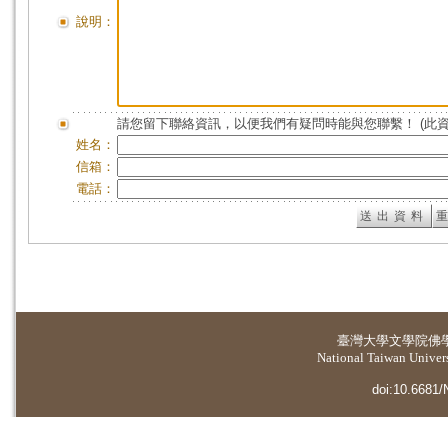
說明：
請您留下聯絡資訊，以便我們有疑問時能與您聯繫！ (此
姓名：
信箱：
電話：
臺灣大學
文學院佛
National Taiwan Universi
doi:10.6681