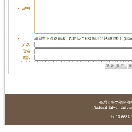
說明：
請您留下聯絡資訊，以便我們有疑問時能與您聯繫！ (此
姓名：
信箱：
電話：
臺灣大學
文學院佛
National Taiwan Universi
doi:10.6681