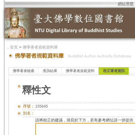
網站導覽
．
首頁
>
佛學著者規範資料庫
佛學著者檢索
查詢結果
佛學著者規範資料
校正著者資訊
釋性文
序號：
155645
別名：
請將校正的建議，填寫於下方，若有參考網址請一併提供