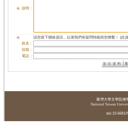
說明：
請您留下聯絡資訊，以便我們有疑問時能與您聯繫！ (此
姓名：
信箱：
電話：
臺灣大學
文學院佛
National Taiwan Universi
doi:10.6681