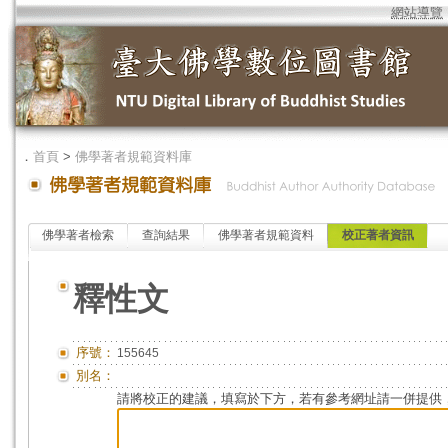
網站導覽
．
首頁
>
佛學著者規範資料庫
佛學著者檢索
查詢結果
佛學著者規範資料
校正著者資訊
釋性文
序號：
155645
別名：
請將校正的建議，填寫於下方，若有參考網址請一併提供