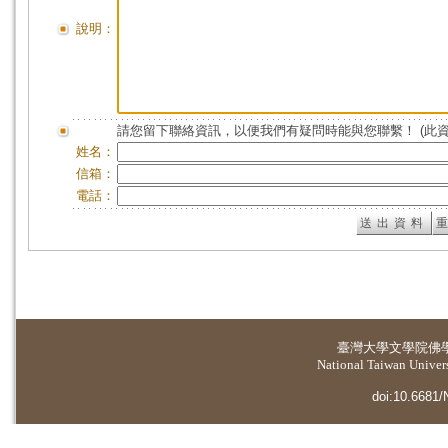
說明：
請您留下聯絡資訊，以便我們有疑問時能與您聯繫！ (此
姓名：
信箱：
電話：
臺灣大學
文學院佛
National Taiwan Universi
doi:10.6681