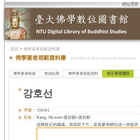
網站導覽
．
首頁
>
佛學著者規範資料庫
佛學著者檢索
查詢結果
佛學著者規範資料
校正著者資訊
강호선
序號：
156361
別名：
Kang, Ho-sun=姜好願=姜好鮮
請將校正的建議，填寫於下方，若有參考網址請一併提供