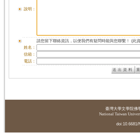
說明：
請您留下聯絡資訊，以便我們有疑問時能與您聯繫！ (此
姓名：
信箱：
電話：
臺灣大學
文學院佛
National Taiwan Universi
doi:10.6681