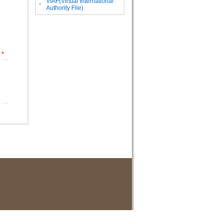
VIAF(Virtual International
。
Authority File)
*