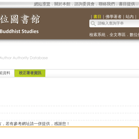
網站導覽
．
關於本館
．
諮詢委員會
．
聯絡我們
．
書目提供
．
｜
書目
｜
佛學著者
｜
站內
｜
檢索系統
．
全文專區
．
數位
範資料
校正著者資訊
方，若有參考網址請一併提供，感謝您！