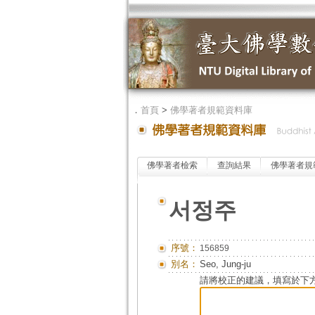
．
首頁
>
佛學著者規範資料庫
佛學著者檢索
查詢結果
佛學著者規
서정주
序號：
156859
別名：
Seo, Jung-ju
請將校正的建議，填寫於下