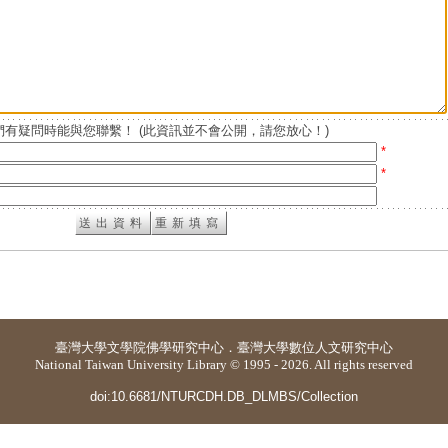
有疑問時能與您聯繫！ (此資訊並不會公開，請您放心！)
*
*
臺灣大學
文學院佛學研究中心
．
臺灣大學數位人文研究中心
National Taiwan University Library © 1995 - 2026. All rights reserved
doi:10.6681/NTURCDH.DB_DLMBS/Collection