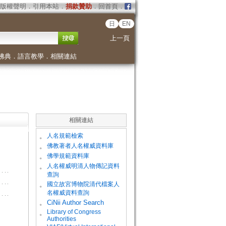
版權聲明
．
引用本站
．
捐款贊助
．
回首頁
．
日
EN
上一頁
佛典
．
語言教學
．
相關連結
相關連結
。
人名規範檢索
。
佛教著者人名權威資料庫
。
佛學規範資料庫
。
人名權威明清人物傳記資料
查詢
。
國立故宮博物院清代檔案人
名權威資料查詢
。
CiNii Author Search
Library of Congress
。
Authorities