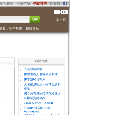
版權聲明
．
引用本站
．
捐款贊助
．
回首頁
．
日
EN
上一頁
佛典
．
語言教學
．
相關連結
相關連結
。
人名規範檢索
。
佛教著者人名權威資料庫
。
佛學規範資料庫
。
人名權威明清人物傳記資料
查詢
。
國立故宮博物院清代檔案人
名權威資料查詢
。
CiNii Author Search
Library of Congress
。
Authorities