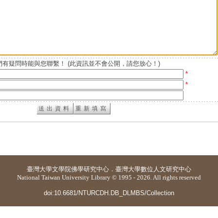
有疑問時能與您聯繫！ (此資訊並不會公開，請您放心！)
*
*
臺灣大學
文學院佛學研究中心
．
臺灣大學數位人文研究中心
National Taiwan University Library © 1995 - 2026. All rights reserved
doi:10.6681/NTURCDH.DB_DLMBS/Collection