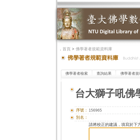
．
首頁
>
佛學著者規範資料庫
佛學著者檢索
查詢結果
佛學著者規
台大獅子吼佛
序號：
156965
別名：
請將校正的建議，填寫於下