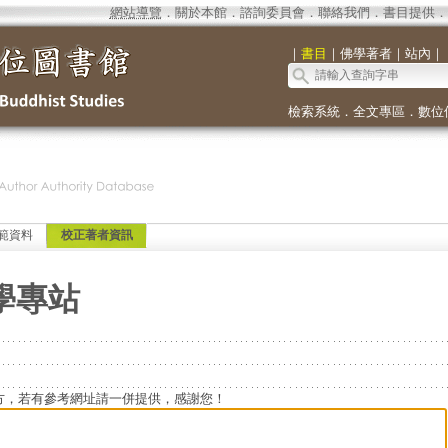
網站導覽
．
關於本館
．
諮詢委員會
．
聯絡我們
．
書目提供
．
｜
書目
｜
佛學著者
｜
站內
｜
檢索系統
．
全文專區
．
數位
範資料
校正著者資訊
學專站
方，若有參考網址請一併提供，感謝您！