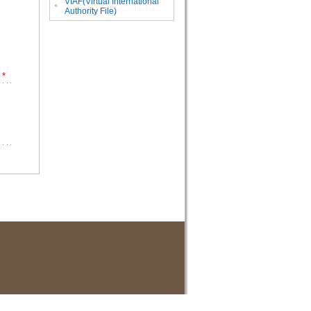
VIAF(Virtual International
。
Authority File)
*