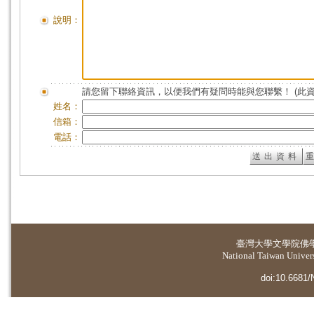
說明：
請您留下聯絡資訊，以便我們有疑問時能與您聯繫！ (此
姓名：
信箱：
電話：
臺灣大學
文學院佛
National Taiwan Universi
doi:10.6681