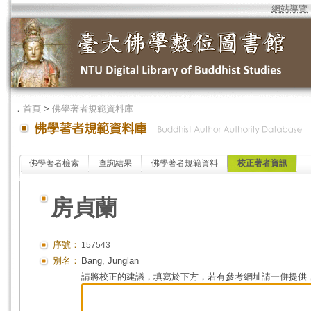
網站導覽
．
首頁
>
佛學著者規範資料庫
佛學著者檢索
查詢結果
佛學著者規範資料
校正著者資訊
房貞蘭
序號：
157543
別名：
Bang, Junglan
請將校正的建議，填寫於下方，若有參考網址請一併提供