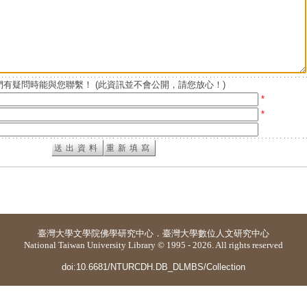
有疑問時能與您聯繫！ (此資訊並不會公開，請您放心！)
*
*
臺灣大學
文學院佛學研究中心
．
臺灣大學數位人文研究中心
National Taiwan University Library © 1995 - 2026. All rights reserved
doi:10.6681/NTURCDH.DB_DLMBS/Collection