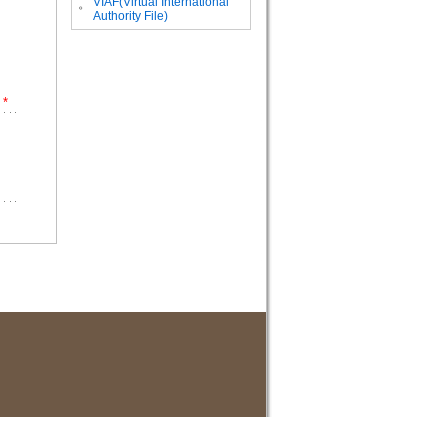
VIAF(Virtual International
。
Authority File)
*