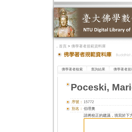
．
首頁
>
佛學著者規範資料庫
佛學著者檢索
查詢結果
佛學著者規
Poceski, Mar
序號：
15772
別名：
伯理奧
請將校正的建議，填寫於下