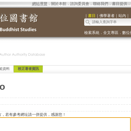
網站導覽
．
關於本館
．
諮詢委員會
．
聯絡我們
．
書目提供
．
｜
書目
｜
佛學著者
｜
站內
｜
檢索系統
．
全文專區
．
數位
範資料
校正著者資訊
io
方，若有參考網址請一併提供，感謝您！