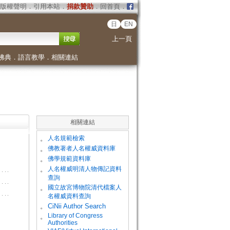
版權聲明
．
引用本站
．
捐款贊助
．
回首頁
．
日
EN
上一頁
佛典
．
語言教學
．
相關連結
相關連結
。
人名規範檢索
。
佛教著者人名權威資料庫
。
佛學規範資料庫
。
人名權威明清人物傳記資料
查詢
。
國立故宮博物院清代檔案人
名權威資料查詢
。
CiNii Author Search
Library of Congress
。
Authorities