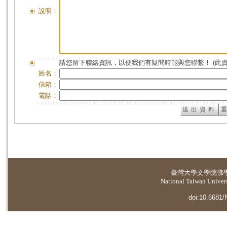
說明：
請您留下聯絡資訊，以便我們有疑問時能與您聯繫！ (此
姓名：
信箱：
電話：
臺灣大學
文學院佛
National Taiwan Universi
doi:10.6681