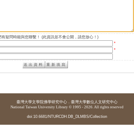
有疑問時能與您聯繫！ (此資訊並不會公開，請您放心！)
*
*
臺灣大學
文學院佛學研究中心
．
臺灣大學數位人文研究中心
National Taiwan University Library © 1995 - 2026. All rights reserved
doi:10.6681/NTURCDH.DB_DLMBS/Collection