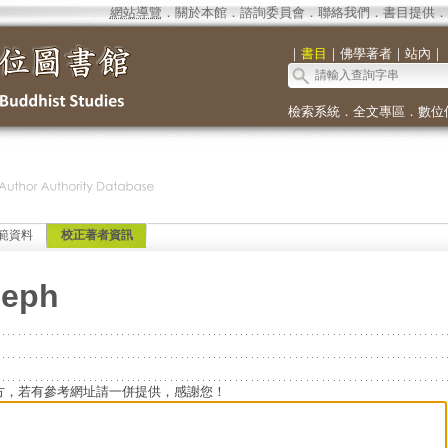
網站導覽
．
關於本館
．
諮詢委員會
．
聯絡我們
．
書目提供
．
｜
書目
｜
佛學著者
｜
站內
｜
檢索系統
．
全文專區
．
數位
範資料
校正著者資訊
seph
方，若有參考網址請一併提供，感謝您！