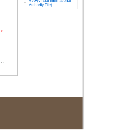
VIAF(Virtual International
。
Authority File)
*