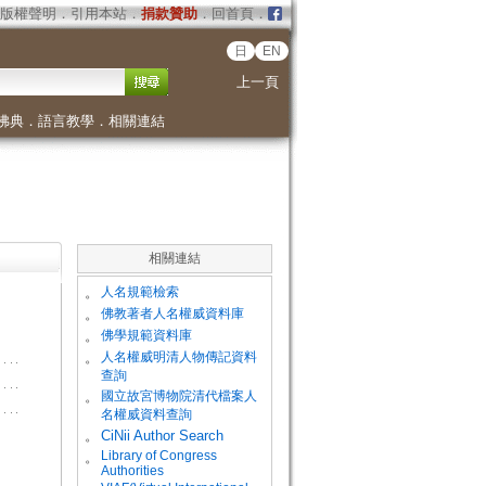
版權聲明
．
引用本站
．
捐款贊助
．
回首頁
．
日
EN
上一頁
佛典
．
語言教學
．
相關連結
相關連結
。
人名規範檢索
。
佛教著者人名權威資料庫
。
佛學規範資料庫
。
人名權威明清人物傳記資料
查詢
。
國立故宮博物院清代檔案人
名權威資料查詢
。
CiNii Author Search
Library of Congress
。
Authorities