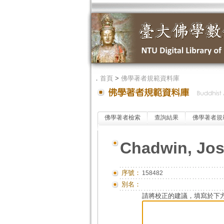
．
首頁
>
佛學著者規範資料庫
佛學著者檢索
查詢結果
佛學著者規
Chadwin, Jo
序號：
158482
別名：
請將校正的建議，填寫於下