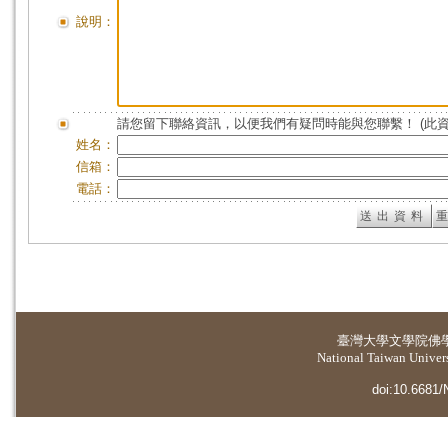
說明：
請您留下聯絡資訊，以便我們有疑問時能與您聯繫！ (此
姓名：
信箱：
電話：
臺灣大學
文學院佛
National Taiwan Universi
doi:10.6681