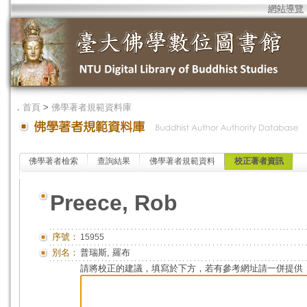
網站導覽
．
首頁
>
佛學著者規範資料庫
佛學著者檢索
查詢結果
佛學著者規範資料
校正著者資訊
Preece, Rob
序號：
15955
別名：
普瑞斯, 羅布
請將校正的建議，填寫於下方，若有參考網址請一併提供