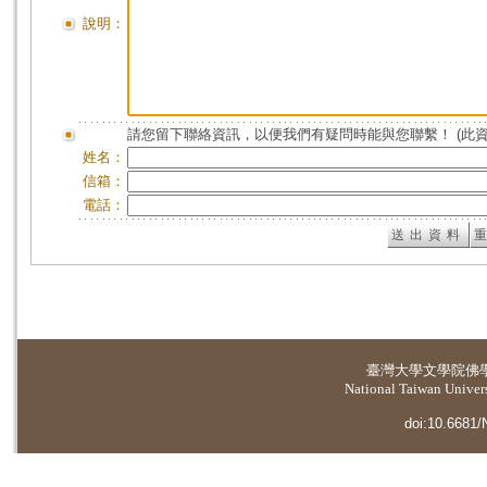
說明：
請您留下聯絡資訊，以便我們有疑問時能與您聯繫！ (此
姓名：
信箱：
電話：
臺灣大學
文學院佛
National Taiwan Universi
doi:10.6681