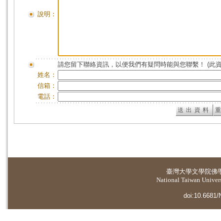
說明：
請您留下聯絡資訊，以便我們有疑問時能與您聯繫！ (此
姓名：
信箱：
電話：
臺灣大學
文學院佛
National Taiwan Universi
doi:10.6681