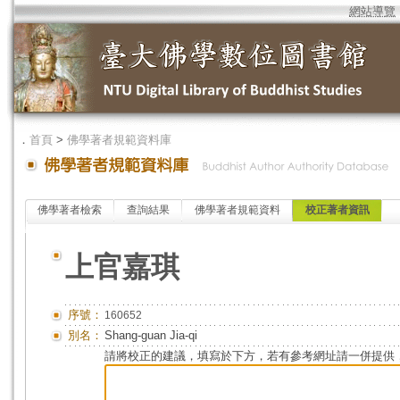
網站導覽
．
首頁
>
佛學著者規範資料庫
佛學著者檢索
查詢結果
佛學著者規範資料
校正著者資訊
上官嘉琪
序號：
160652
別名：
Shang-guan Jia-qi
請將校正的建議，填寫於下方，若有參考網址請一併提供