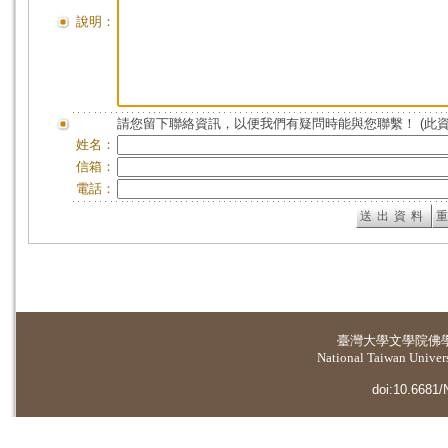
說明：
請您留下聯絡資訊，以便我們有疑問時能與您聯繫！ (此
姓名：
信箱：
電話：
臺灣大學
文學院佛
National Taiwan Universi
doi:10.6681