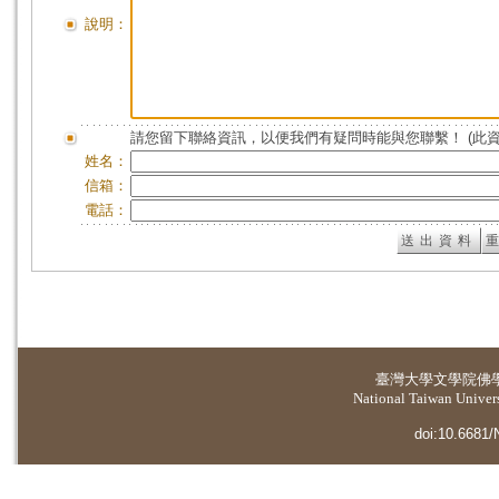
說明：
請您留下聯絡資訊，以便我們有疑問時能與您聯繫！ (此
姓名：
信箱：
電話：
臺灣大學
文學院佛
National Taiwan Universi
doi:10.6681