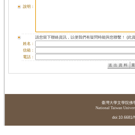
說明：
請您留下聯絡資訊，以便我們有疑問時能與您聯繫！ (此
姓名：
信箱：
電話：
臺灣大學
文學院佛
National Taiwan Universi
doi:10.6681