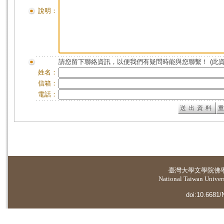
說明：
請您留下聯絡資訊，以便我們有疑問時能與您聯繫！ (此
姓名：
信箱：
電話：
臺灣大學
文學院佛
National Taiwan Universi
doi:10.6681