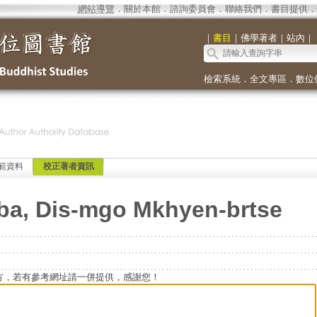
網站導覽
．
關於本館
．
諮詢委員會
．
聯絡我們
．
書目提供
．
｜
書目
｜
佛學著者
｜
站內
｜
檢索系統
．
全文專區
．
數位
範資料
校正著者資訊
-ba, Dis-mgo Mkhyen-brtse
方，若有參考網址請一併提供，感謝您！