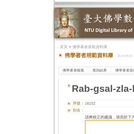
．
首頁
>
佛學著者規範資料庫
佛學著者檢索
查詢結果
佛學著者規
Rab-gsal-zla
序號：
16152
別名：
請將校正的建議，填寫於下