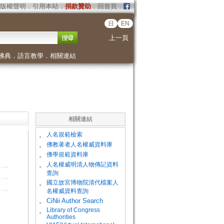
版權聲明
．
引用本站
．
捐款贊助
．
回首頁
．
日
EN
上一頁
佛典
．
語言教學
．
相關連結
相關連結
。
人名規範檢索
。
佛教著者人名權威資料庫
。
佛學規範資料庫
。
人名權威明清人物傳記資料
查詢
。
國立故宮博物院清代檔案人
名權威資料查詢
。
CiNii Author Search
Library of Congress
。
Authorities