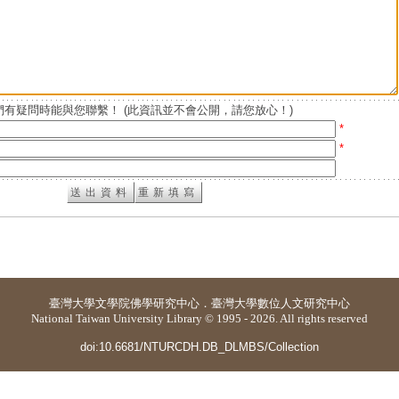
有疑問時能與您聯繫！ (此資訊並不會公開，請您放心！)
*
*
臺灣大學
文學院佛學研究中心
．
臺灣大學數位人文研究中心
National Taiwan University Library © 1995 - 2026. All rights reserved
doi:10.6681/NTURCDH.DB_DLMBS/Collection