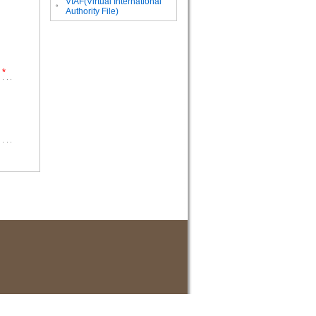
VIAF(Virtual International
。
Authority File)
*