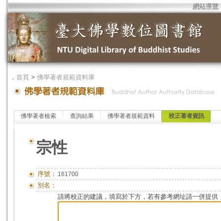
網站導覽
．
首頁
>
佛學著者規範資料庫
佛學著者檢索
查詢結果
佛學著者規範資料
校正著者資訊
宗性
序號：
161700
別名：
請將校正的建議，填寫於下方，若有參考網址請一併提供