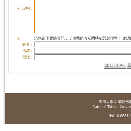
說明：
請您留下聯絡資訊，以便我們有疑問時能與您聯繫！ (此
姓名：
信箱：
電話：
臺灣大學
文學院佛
National Taiwan Universi
doi:10.6681