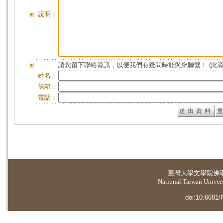
說明：
請您留下聯絡資訊，以便我們有疑問時能與您聯繫！ (此
姓名：
信箱：
電話：
臺灣大學
文學院佛
National Taiwan Universi
doi:10.6681