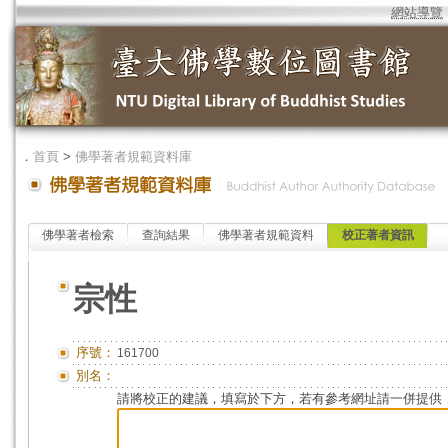
網站導覽
．
首頁
>
佛學著者規範資料庫
佛學著者檢索
查詢結果
佛學著者規範資料
校正著者資訊
宗性
序號：
161700
別名：
請將校正的建議，填寫於下方，若有參考網址請一併提供