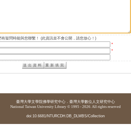
有疑問時能與您聯繫！ (此資訊並不會公開，請您放心！)
*
*
臺灣大學
文學院佛學研究中心
．
臺灣大學數位人文研究中心
National Taiwan University Library © 1995 - 2026. All rights reserved
doi:10.6681/NTURCDH.DB_DLMBS/Collection