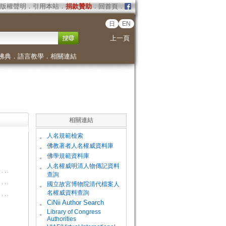
版權聲明
．
引用本站
．
捐款贊助
．
回首頁
．
日
EN
上一頁
佛典
．
語言教學
．
相關連結
相關連結
。
人名規範檢索
。
佛教著者人名權威資料庫
。
佛學規範資料庫
。
人名權威明清人物傳記資料
查詢
。
國立故宮博物院清代檔案人
名權威資料查詢
。
CiNii Author Search
Library of Congress
。
Authorities