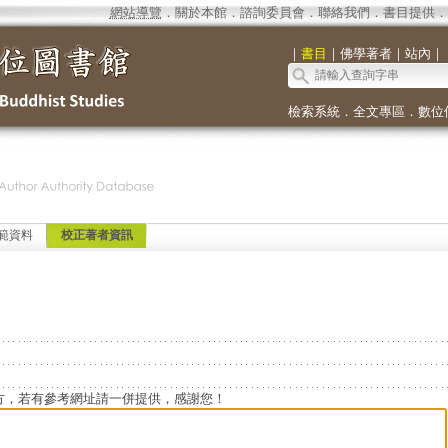
網站導覽
．
關於本館
．
諮詢委員會
．
聯絡我們
．
書目提供
．
｜
書目
｜
佛學著者
｜
站內
｜
檢索系統
．
全文專區
．
數位
範資料
校正著者資訊
方，若有參考網址請一併提供，感謝您！