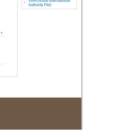
VIAF(Virtual International
。
Authority File)
*