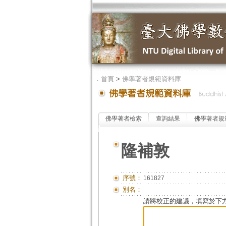
．
首頁
>
佛學著者規範資料庫
佛學著者檢索
查詢結果
佛學著者規
隆補敦
序號：
161827
別名：
請將校正的建議，填寫於下