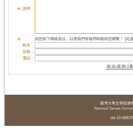
說明：
請您留下聯絡資訊，以便我們有疑問時能與您聯繫！ (此
姓名：
信箱：
電話：
臺灣大學
文學院佛
National Taiwan Universi
doi:10.6681