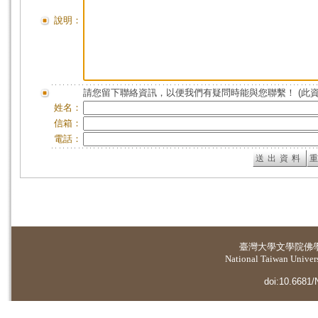
說明：
請您留下聯絡資訊，以便我們有疑問時能與您聯繫！ (此
姓名：
信箱：
電話：
臺灣大學
文學院佛
National Taiwan Universi
doi:10.6681