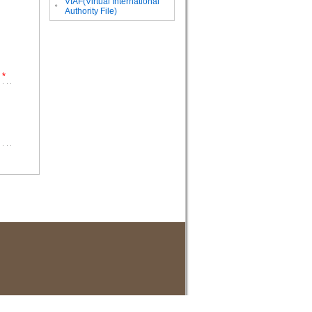
VIAF(Virtual International
。
Authority File)
*