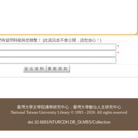
有疑問時能與您聯繫！ (此資訊並不會公開，請您放心！)
*
*
臺灣大學
文學院佛學研究中心
．
臺灣大學數位人文研究中心
National Taiwan University Library © 1995 - 2026. All rights reserved
doi:10.6681/NTURCDH.DB_DLMBS/Collection