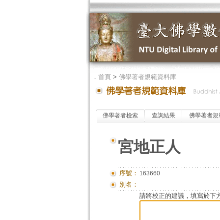
．
首頁
>
佛學著者規範資料庫
佛學著者檢索
查詢結果
佛學著者規
宮地正人
序號：
163660
別名：
請將校正的建議，填寫於下