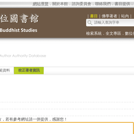
網站導覽
．
關於本館
．
諮詢委員會
．
聯絡我們
．
書目提供
．
｜
書目
｜
佛學著者
｜
站內
｜
檢索系統
．
全文專區
．
數位
範資料
校正著者資訊
方，若有參考網址請一併提供，感謝您！