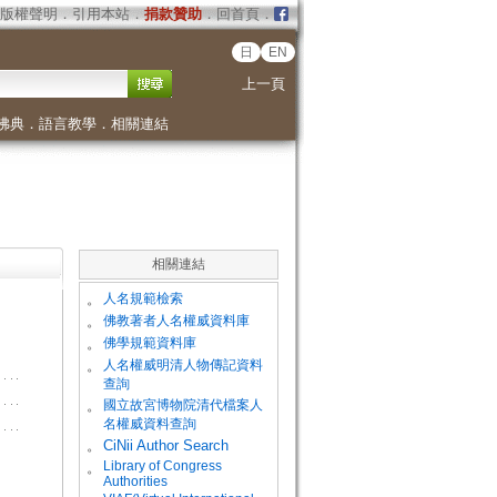
版權聲明
．
引用本站
．
捐款贊助
．
回首頁
．
日
EN
上一頁
佛典
．
語言教學
．
相關連結
相關連結
。
人名規範檢索
。
佛教著者人名權威資料庫
。
佛學規範資料庫
。
人名權威明清人物傳記資料
查詢
。
國立故宮博物院清代檔案人
名權威資料查詢
。
CiNii Author Search
Library of Congress
。
Authorities