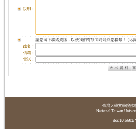
說明：
請您留下聯絡資訊，以便我們有疑問時能與您聯繫！ (此
姓名：
信箱：
電話：
臺灣大學
文學院佛
National Taiwan Universi
doi:10.6681