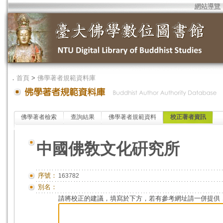
網站導覽
．
首頁
>
佛學著者規範資料庫
佛學著者檢索
查詢結果
佛學著者規範資料
校正著者資訊
中國佛敎文化硏究所
序號：
163782
別名：
請將校正的建議，填寫於下方，若有參考網址請一併提供