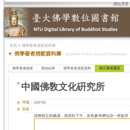
網站導覽
．
首頁
>
佛學著者規範資料庫
佛學著者檢索
查詢結果
佛學著者規範資料
校正著者資訊
中國佛敎文化硏究所
序號：
163782
別名：
請將校正的建議，填寫於下方，若有參考網址請一併提供