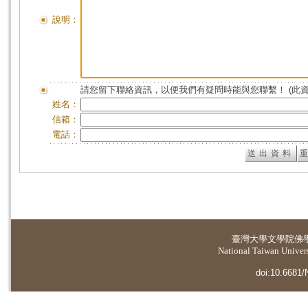
說明：
請您留下聯絡資訊，以便我們有疑問時能與您聯繫！ (此
姓名：
信箱：
電話：
臺灣大學
文學院佛
National Taiwan Universi
doi:10.6681