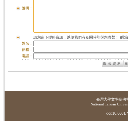
說明：
請您留下聯絡資訊，以便我們有疑問時能與您聯繫！ (此
姓名：
信箱：
電話：
臺灣大學
文學院佛
National Taiwan Universi
doi:10.6681