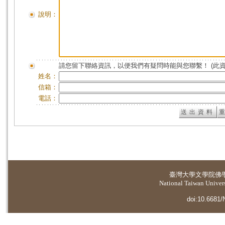
說明：
請您留下聯絡資訊，以便我們有疑問時能與您聯繫！ (此
姓名：
信箱：
電話：
臺灣大學
文學院佛
National Taiwan Universi
doi:10.6681