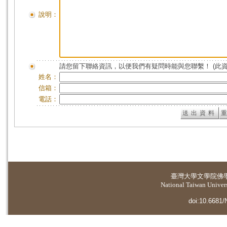
說明：
請您留下聯絡資訊，以便我們有疑問時能與您聯繫！ (此
姓名：
信箱：
電話：
臺灣大學
文學院佛
National Taiwan Universi
doi:10.6681