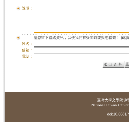
說明：
請您留下聯絡資訊，以便我們有疑問時能與您聯繫！ (此
姓名：
信箱：
電話：
臺灣大學
文學院佛
National Taiwan Universi
doi:10.6681