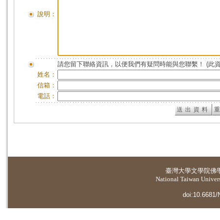
說明：
請您留下聯絡資訊，以便我們有疑問時能與您聯繫！ (此
姓名：
信箱：
電話：
臺灣大學
文學院佛
National Taiwan Universi
doi:10.6681