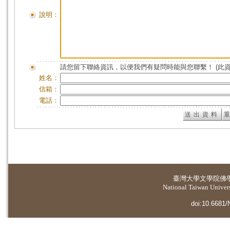
說明：
請您留下聯絡資訊，以便我們有疑問時能與您聯繫！ (此
姓名：
信箱：
電話：
臺灣大學
文學院佛
National Taiwan Universi
doi:10.6681