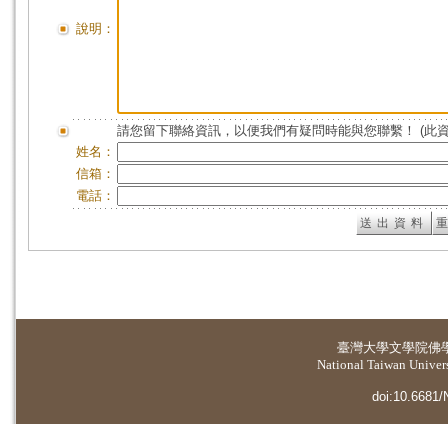
說明：
請您留下聯絡資訊，以便我們有疑問時能與您聯繫！ (此
姓名：
信箱：
電話：
臺灣大學
文學院佛
National Taiwan Universi
doi:10.6681