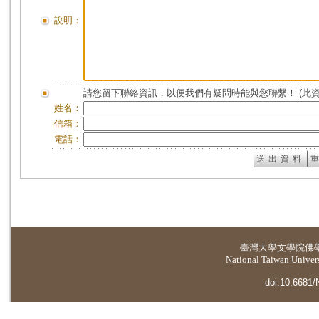
說明：
請您留下聯絡資訊，以便我們有疑問時能與您聯繫！ (此
姓名：
信箱：
電話：
臺灣大學
文學院佛
National Taiwan Universi
doi:10.6681