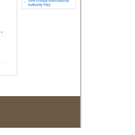
VIAF(Virtual International
。
Authority File)
*