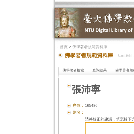
．
首頁
>
佛學著者規範資料庫
佛學著者檢索
查詢結果
佛學著者規
張沛寧
序號：
165486
別名：
請將校正的建議，填寫於下