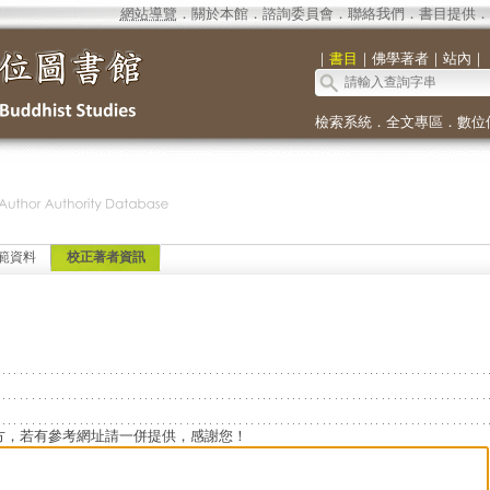
網站導覽
．
關於本館
．
諮詢委員會
．
聯絡我們
．
書目提供
．
｜
書目
｜
佛學著者
｜
站內
｜
檢索系統
．
全文專區
．
數位
範資料
校正著者資訊
方，若有參考網址請一併提供，感謝您！