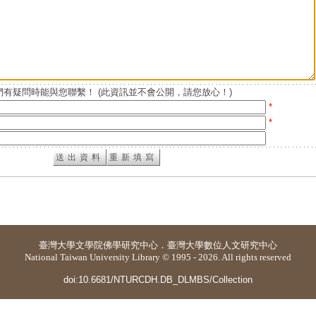
有疑問時能與您聯繫！ (此資訊並不會公開，請您放心！)
*
*
臺灣大學
文學院佛學研究中心
．
臺灣大學數位人文研究中心
National Taiwan University Library © 1995 - 2026. All rights reserved
doi:10.6681/NTURCDH.DB_DLMBS/Collection