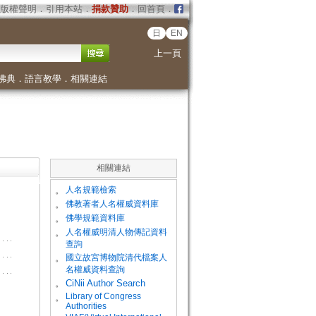
版權聲明
．
引用本站
．
捐款贊助
．
回首頁
．
日
EN
上一頁
佛典
．
語言教學
．
相關連結
相關連結
。
人名規範檢索
。
佛教著者人名權威資料庫
。
佛學規範資料庫
。
人名權威明清人物傳記資料
查詢
。
國立故宮博物院清代檔案人
名權威資料查詢
。
CiNii Author Search
Library of Congress
。
Authorities