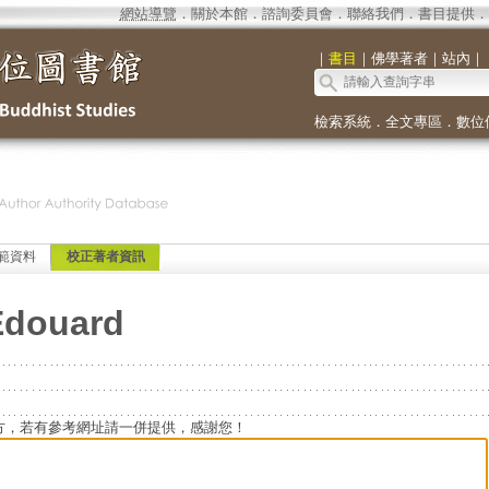
網站導覽
．
關於本館
．
諮詢委員會
．
聯絡我們
．
書目提供
．
｜
書目
｜
佛學著者
｜
站內
｜
檢索系統
．
全文專區
．
數位
範資料
校正著者資訊
Édouard
方，若有參考網址請一併提供，感謝您！