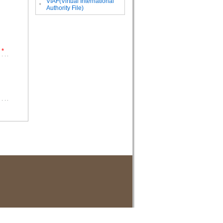
VIAF(Virtual International
。
Authority File)
*