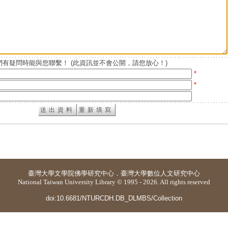
有疑問時能與您聯繫！ (此資訊並不會公開，請您放心！)
*
*
臺灣大學
文學院佛學研究中心
．
臺灣大學數位人文研究中心
National Taiwan University Library © 1995 - 2026. All rights reserved
doi:10.6681/NTURCDH.DB_DLMBS/Collection