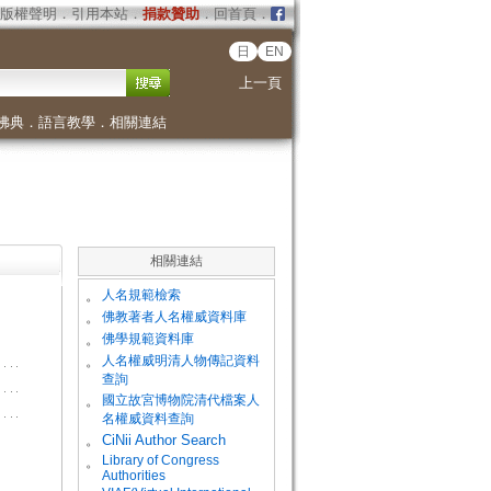
版權聲明
．
引用本站
．
捐款贊助
．
回首頁
．
日
EN
上一頁
佛典
．
語言教學
．
相關連結
相關連結
。
人名規範檢索
。
佛教著者人名權威資料庫
。
佛學規範資料庫
。
人名權威明清人物傳記資料
查詢
。
國立故宮博物院清代檔案人
名權威資料查詢
。
CiNii Author Search
Library of Congress
。
Authorities