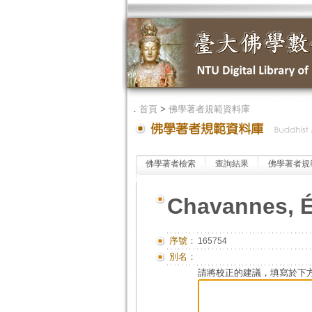
．
首頁
>
佛學著者規範資料庫
佛學著者檢索
查詢結果
佛學著者規
Chavannes, 
序號：
165754
別名：
請將校正的建議，填寫於下