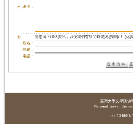
說明：
請您留下聯絡資訊，以便我們有疑問時能與您聯繫！ (此
姓名：
信箱：
電話：
臺灣大學
文學院佛
National Taiwan Universi
doi:10.6681