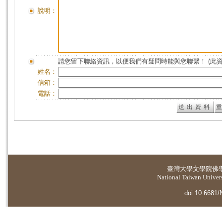
說明：
請您留下聯絡資訊，以便我們有疑問時能與您聯繫！ (此
姓名：
信箱：
電話：
臺灣大學
文學院佛
National Taiwan Universi
doi:10.6681