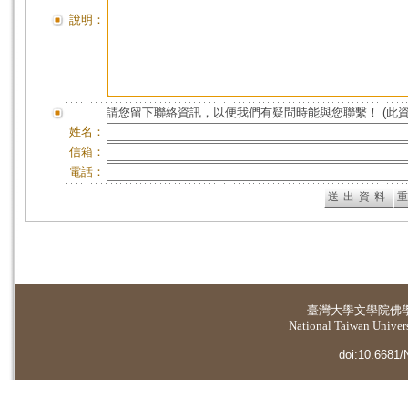
說明：
請您留下聯絡資訊，以便我們有疑問時能與您聯繫！ (此
姓名：
信箱：
電話：
臺灣大學
文學院佛
National Taiwan Universi
doi:10.6681