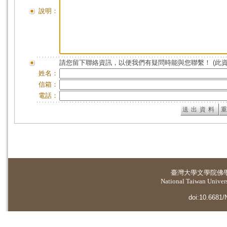
說明：
請您留下聯絡資訊，以便我們有疑問時能與您聯繫！ (此
姓名：
信箱：
電話：
臺灣大學
文學院佛
National Taiwan Universi
doi:10.6681