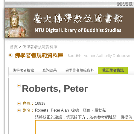
網站導覽
．
首頁
>
佛學著者規範資料庫
佛學著者檢索
查詢結果
佛學著者規範資料
校正著者資訊
Roberts, Peter
序號：
16818
別名：
Roberts, Peter Alan=彼德・亞倫・羅勃茲
請將校正的建議，填寫於下方，若有參考網址請一併提供