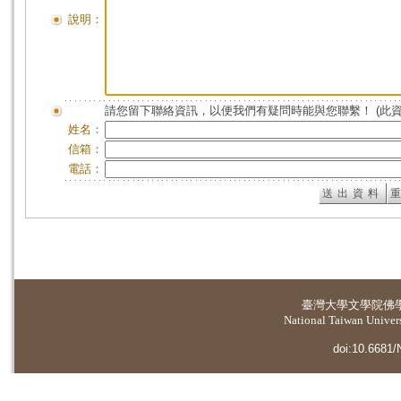
說明：
請您留下聯絡資訊，以便我們有疑問時能與您聯繫！ (此
姓名：
信箱：
電話：
臺灣大學
文學院佛
National Taiwan Universi
doi:10.6681