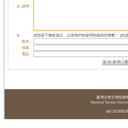
說明：
請您留下聯絡資訊，以便我們有疑問時能與您聯繫！ (此
姓名：
信箱：
電話：
臺灣大學
文學院佛
National Taiwan Universi
doi:10.6681