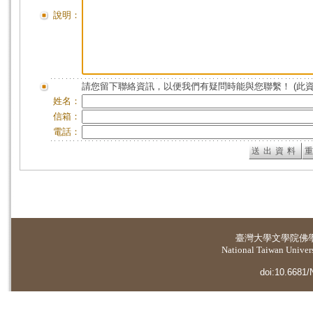
說明：
請您留下聯絡資訊，以便我們有疑問時能與您聯繫！ (此
姓名：
信箱：
電話：
臺灣大學
文學院佛
National Taiwan Universi
doi:10.6681